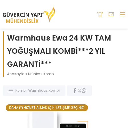
Warmhaus Ewa 24 KW TAM
YOĞUŞMALI KOMBİ***2 YIL
GARANTİ***
Anasayfa
»
Ürünler
»
Kombi
Kombi
,
Warmhaus Kombi
DAHA İYİ HİZMET ALMAK İÇİN İLETİŞİME GEÇİNİZ.