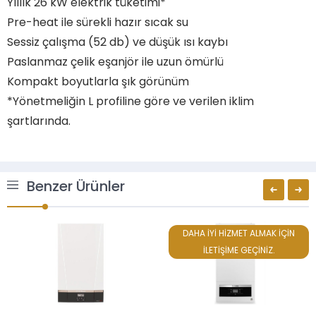
Yıllık 26 kW elektrik tüketimi*
Pre-heat ile sürekli hazır sıcak su
Sessiz çalışma (52 db) ve düşük ısı kaybı
Paslanmaz çelik eşanjör ile uzun ömürlü
Kompakt boyutlarla şık görünüm
*Yönetmeliğin L profiline göre ve verilen iklim
şartlarında.
Benzer Ürünler
DAHA İYİ HİZMET ALMAK İÇİN
İLETİŞİME GEÇİNİZ.