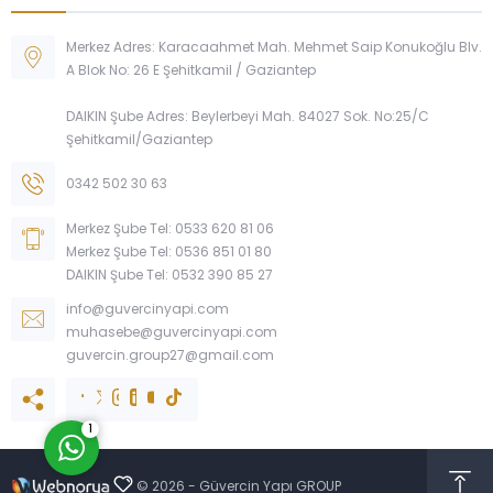
Merkez Adres: Karacaahmet Mah. Mehmet Saip Konukoğlu Blv.
A Blok No: 26 E Şehitkamil / Gaziantep
DAIKIN Şube Adres: Beylerbeyi Mah. 84027 Sok. No:25/C
Şehitkamil/Gaziantep
0342 502 30 63
Güvercin Yapı
Merkez Şube Tel: 0533 620 81 06
Merkez Şube Tel: 0536 851 01 80
DAIKIN Şube Tel: 0532 390 85 27
info@guvercinyapi.com
muhasebe@guvercinyapi.com
guvercin.group27@gmail.com
Cevap Yaz
1
©
2026 - Güvercin Yapı GROUP