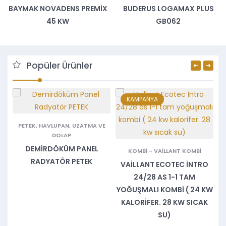
BAYMAK NOVADENS PREMIX
BUDERUS LOGAMAX PLUS
45 KW
GB062
Popüler Ürünler
KAMPANYA
PETEK, HAVLUPAN, UZATMA VE
DOLAP
DEMIRDÖKÜM PANEL
KOMBI
-
VAILLANT KOMBI
A
RADYATÖR PETEK
VAILLANT ECOTEC İNTRO
24/28 AS 1-1 TAM
YOĞUŞMALI KOMBI ( 24 KW
KALORIFER. 28 KW SICAK
SU)