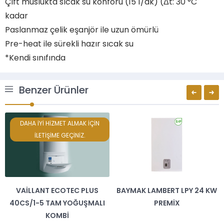
Çift muslukta sıcak su konforu (15 1/dk) (Δt: 30 °C
kadar
Paslanmaz çelik eşanjör ile uzun ömürlü
Pre-heat ile sürekli hazır sıcak su
*Kendi sınıfında
Benzer Ürünler
DAHA İYİ HİZMET ALMAK İÇİN
İLETİŞİME GEÇİNİZ.
VAILLANT ECOTEC PLUS
BAYMAK LAMBERT LPY 24 KW
40CS/1-5 TAM YOĞUŞMALI
PREMIX
KOMBI