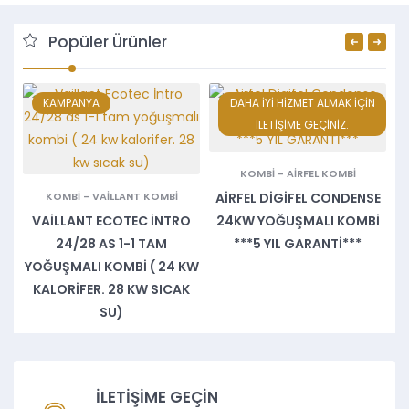
Popüler Ürünler
KAMPANYA
DAHA İYİ HİZMET ALMAK İÇİN
İLETİŞİME GEÇİNİZ.
E
KOMBI
-
AIRFEL KOMBI
KOMBI
-
VAILLANT KOMBI
AIRFEL DIGIFEL CONDENSE
VAILLANT ECOTEC İNTRO
24KW YOĞUŞMALI KOMBI
24/28 AS 1-1 TAM
***5 YIL GARANTİ***
YOĞUŞMALI KOMBI ( 24 KW
KALORIFER. 28 KW SICAK
SU)
İLETİŞİME GEÇİN