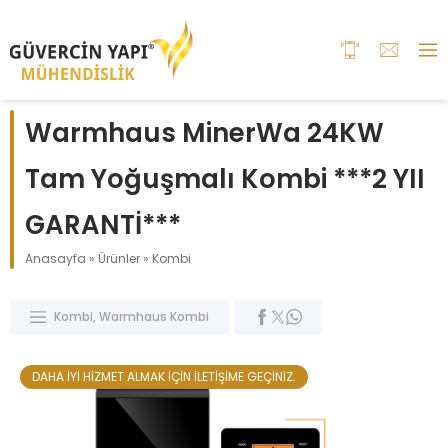
Warmhaus MinerWa 24KW
Tam Yoğuşmalı Kombi ***2 YII
GARANTİ***
Anasayfa
»
Ürünler
»
Kombi
Kombi
,
Warmhaus Kombi
DAHA İYİ HİZMET ALMAK İÇİN İLETİŞİME GEÇİNİZ.